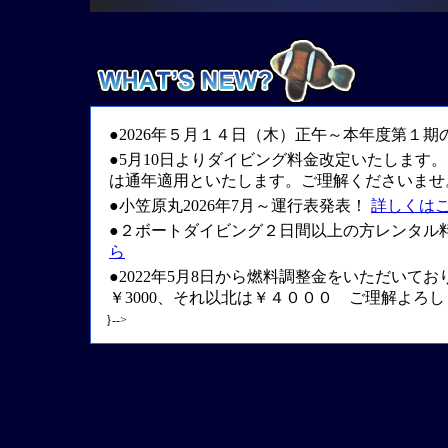
●2026年５月１４日（木）正午～本年度第１
●5月10日よりダイビング料金改定いたします
は通年適用といたします。ご理解くださいませ
●小笠原丸2026年7月～運行表発表！
詳しくは
●２ボートダイビング２日間以上の方レンタル料金
ら
●2022年5月8日から燃料調整金をいただいてお
￥3000、それ以北は￥４０００ ご理解よろ
}-->